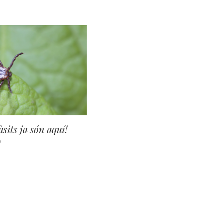
àsits ja són aquí!
9