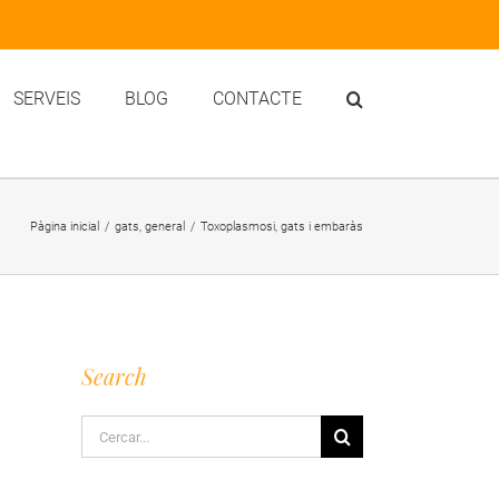
SERVEIS
BLOG
CONTACTE
Pàgina inicial
/
gats
,
general
/
Toxoplasmosi, gats i embaràs
Search
Cerca
…