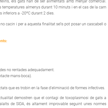
s felins, els gats han de ser alimentats amb menjar comercial.
es temperatures almenys durant 10 minuts i en el cas de la carn
 inferiors a -20ºC durant 2 dies.
no cacin i per a aquesta finalitat se’ls pot posar un cascabell o
ents:
nades no rentades adequadament.
ntacte mans-boca).
ctats que es trobin en la fase d’eliminació de formes infectives.
actualitat demostren que el contagi de toxoplasmosi de gats a
lalts de SIDA, és altament improvable seguint unes normes