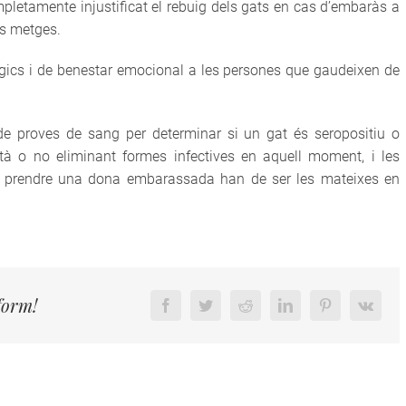
pletamente injustificat el rebuig dels gats en cas d’embaràs a
ns metges.
gics i de benestar emocional a les persones que gaudeixen de
ó de proves de sang per determinar si un gat és seropositiu o
stà o no eliminant formes infectives en aquell moment, i les
e prendre una dona embarassada han de ser les mateixes en
form!
Facebook
Twitter
Reddit
LinkedIn
Pinterest
Vk