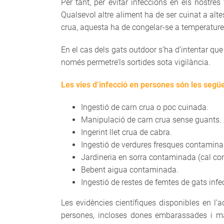
Per tant, per evitar infeccions en els nostre
Qualsevol altre aliment ha de ser cuinat a alt
crua, aquesta ha de congelar-se a temperatures
En el cas dels gats outdoor s’ha d’intentar que 
només permetre’ls sortides sota vigilància.
Les vies d’infecció en persones són les segü
Ingestió de carn crua o poc cuinada.
Manipulació de carn crua sense guants.
Ingerint llet crua de cabra.
Ingestió de verdures fresques contami
Jardineria en sorra contaminada (cal co
Bebent aigua contaminada.
Ingestió de restes de femtes de gats infe
Les evidències científiques disponibles en l’
persones, incloses dones embarassades i ma