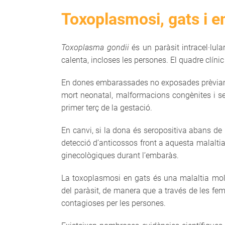
Toxoplasmosi, gats i 
Toxoplasma gondii
és un paràsit intracel·lul
calenta, incloses les persones. El quadre clínic
En dones embarassades no exposades prèvi
mort neonatal, malformacions congènites i seqü
primer terç de la gestació.
En canvi, si la dona és seropositiva abans de la
detecció d’anticossos front a aquesta malaltia 
ginecològiques durant l’embaràs.
La toxoplasmosi en gats és una malaltia molt
del paràsit, de manera que a través de les fe
contagioses per les persones.