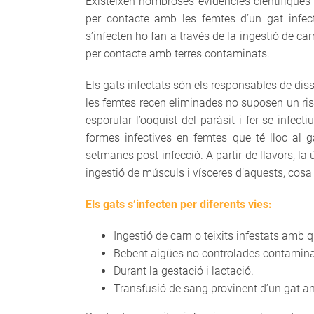
Existeixen nombroses evidències científique
per contacte amb les femtes d’un gat infec
s’infecten ho fan a través de la ingestió de c
per contacte amb terres contaminats.
Els gats infectats són els responsables de diss
les femtes recen eliminades no suposen un ris
esporular l’ooquist del paràsit i fer-se infec
formes infectives en femtes que té lloc al 
setmanes post-infecció. A partir de llavors, la
ingestió de músculs i vísceres d’aquests, cos
Els gats s’infecten per diferents vies:
Ingestió de carn o teixits infestats amb q
Bebent aigües no controlades contamina
Durant la gestació i lactació.
Transfusió de sang provinent d’un gat am