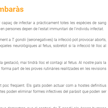
embaràs
ar capaç de infectar a pràcticament totes les espècies de sang
 en persones depen de l’estat immunitari de l’individu infectat.
ament a
T. gondii
(seronegatives) la infecció pot provocar aborts,
eles neurològiques al fetus, sobretot si la infecció té lloc al
 gestació, mai tindrà lloc el contagi al fetus. Al nostre país la
forma part de les proves rutinàries realitzades en les revisions
 poc freqüent. Els gats poden actuar com a hostes definitius
mtes poden eliminar formes infectives del paràsit que poden ser