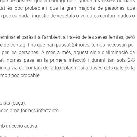
s que demostren que el contagi de
T. gondii
als éssers humans
tat és poc probable i que la gran majoria de persones que
arn poc cuinada, ingestió de vegetals o verdures contaminades o
eminar el paràsit a l’ambient a través de les seves femtes, però
c de contagi fins que han passat 24hores, temps necessari per
tiu per les persones. A més a més, aquest cicle d’eliminació de
gat, només pasa en la primera infecció i durant tan sols 2-3
 única via de contagi de la toxoplasmosi a través dels gats és la
a molt poc probable…
uists (caça).
des amb formes infectants.
b infecció activa.