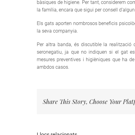
bàsiques de higiene. Per tant, considerem com
la família, encara que sigui per consell d’algu
Els gats aporten nombrosos beneficis psicolò
la seva companyia.
Per altra banda, és discutible la realitzaci
seronegatiu, ja que no indiquen si el gat e
mesures preventives i higièniques que ha d
ambdos casos.
Share This Story, Choose Your Plat
Llocs relacionats